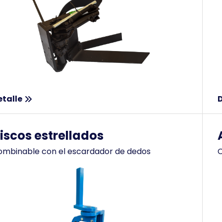
etalle
D
iscos estrellados
mbinable con el escardador de dedos
C