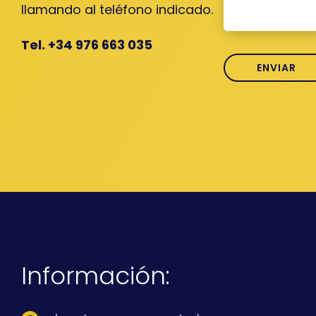
llamando al teléfono indicado.
Tel. +34 976 663 035
Información: