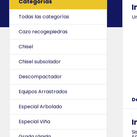
Categorías
I
Todas las categorías
Un
Cazo recogepiedras
Chisel
Chisel subsolador
Descompactador
Equipos Arrastrados
D
Especial Arbolado
I
Especial Viña
Si
Grada rápida