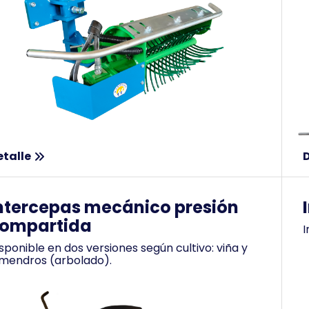
etalle
D
ntercepas mecánico presión
ompartida
I
sponible en dos versiones según cultivo: viña y
mendros (arbolado).