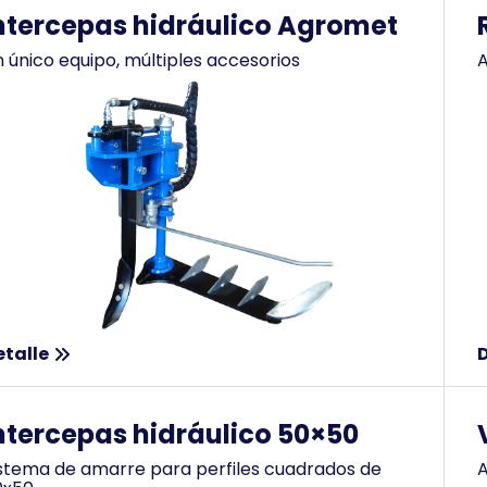
ntercepas hidráulico Agromet
 único equipo, múltiples accesorios
A
etalle
D
ntercepas hidráulico 50×50
stema de amarre para perfiles cuadrados de
A