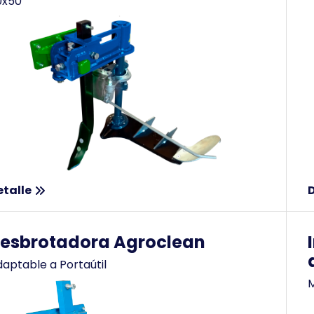
0x50
etalle
D
esbrotadora Agroclean
aptable a Portaútil
M