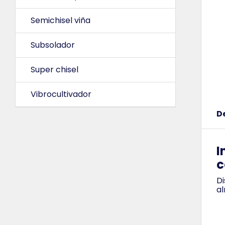
Semichisel viña
Subsolador
Super chisel
Vibrocultivador
D
I
c
Di
al