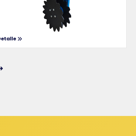
etalle
ginación
tradas