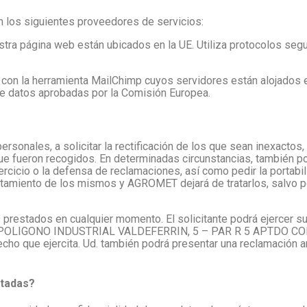
an los siguientes proveedores de servicios:
stra página web están ubicados en la UE. Utiliza protocolos seg
 con la herramienta MailChimp cuyos servidores están alojados 
de datos aprobadas por la Comisión Europea.
ersonales, a solicitar la rectificación de los que sean inexactos
e fueron recogidos. En determinadas circunstancias, también podr
rcicio o la defensa de reclamaciones, así como pedir la portabi
tratamiento de los mismos y AGROMET dejará de tratarlos, salvo p
s prestados en cualquier momento. El solicitante podrá ejercer s
 en POLIGONO INDUSTRIAL VALDEFERRIN, 5 – PAR R 5 APTDO COR
echo que ejercita. Ud. también podrá presentar una reclamación 
ntadas?