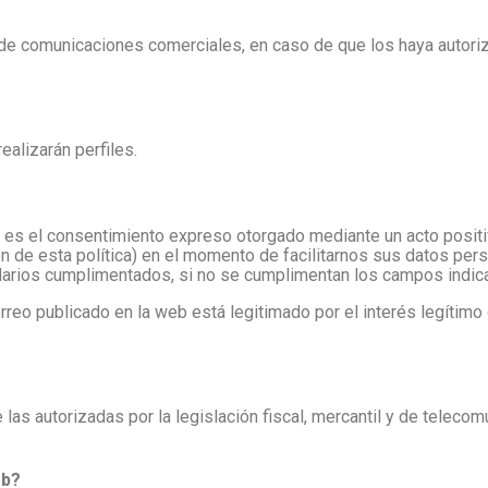
 de comunicaciones comerciales, en caso de que los haya autor
alizarán perfiles.
 es el consentimiento expreso otorgado mediante un acto positivo
ón de esta política) en el momento de facilitarnos sus datos per
larios cumplimentados, si no se cumplimentan los campos indica
orreo publicado en la web está legitimado por el interés legítim
as autorizadas por la legislación fiscal, mercantil y de teleco
eb?