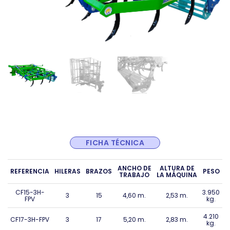
FICHA TÉCNICA
ANCHO DE
ALTURA DE
REFERENCIA
HILERAS
BRAZOS
PESO
TRABAJO
LA MÁQUINA
CF15-3H-
3.950
3
15
4,60 m.
2,53 m.
FPV
kg.
4.210
CF17-3H-FPV
3
17
5,20 m.
2,83 m.
kg.