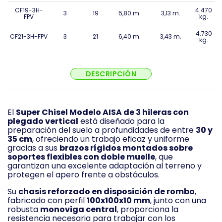
CF19-3H-
4.470
3
19
5,80 m.
3,13 m.
FPV
kg.
4.730
CF21-3H-FPV
3
21
6,40 m.
3,43 m.
kg.
DESCRIPCIÓN
El
Super Chisel Modelo AISA de 3 hileras con
plegado vertical
está diseñado para la
preparación del suelo a profundidades de entre
30 y
35 cm
, ofreciendo un trabajo eficaz y uniforme
gracias a sus
brazos rígidos montados sobre
soportes flexibles con doble muelle
, que
garantizan una excelente adaptación al terreno y
protegen el apero frente a obstáculos.
Su
chasis reforzado en disposición de rombo
,
fabricado con perfil
100x100x10 mm
, junto con una
robusta
monoviga central
, proporciona la
resistencia necesaria para trabajar con los