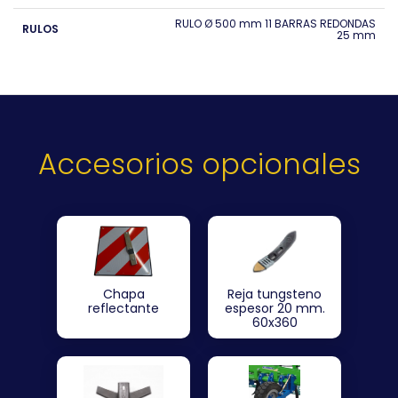
RULO Ø 500 mm 11 BARRAS REDONDAS
RULOS
25 mm
Accesorios opcionales
Chapa
Reja tungsteno
reflectante
espesor 20 mm.
60x360