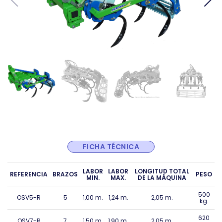
FICHA TÉCNICA
LABOR
LABOR
LONGITUD TOTAL
REFERENCIA
BRAZOS
PESO
MIN.
MAX.
DE LA MÁQUINA
500
OSV5-R
5
1,00 m.
1,24 m.
2,05 m.
kg.
620
OSV7-R
7
1,50 m.
1,90 m.
2,05 m.