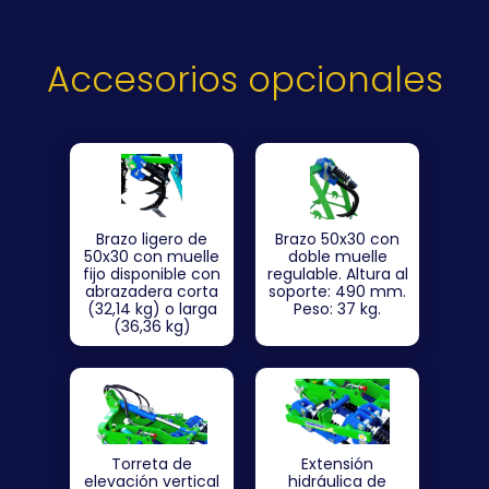
Accesorios opcionales
Brazo ligero de
Brazo 50x30 con
50x30 con muelle
doble muelle
fijo disponible con
regulable. Altura al
abrazadera corta
soporte: 490 mm.
(32,14 kg) o larga
Peso: 37 kg.
(36,36 kg)
Torreta de
Extensión
elevación vertical
hidráulica de