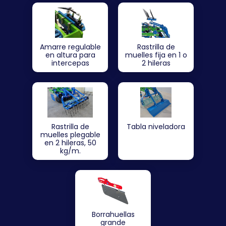
Amarre regulable
Rastrilla de
en altura para
muelles fija en 1 o
intercepas
2 hileras
Rastrilla de
Tabla niveladora
muelles plegable
en 2 hileras, 50
kg/m.
Borrahuellas
grande