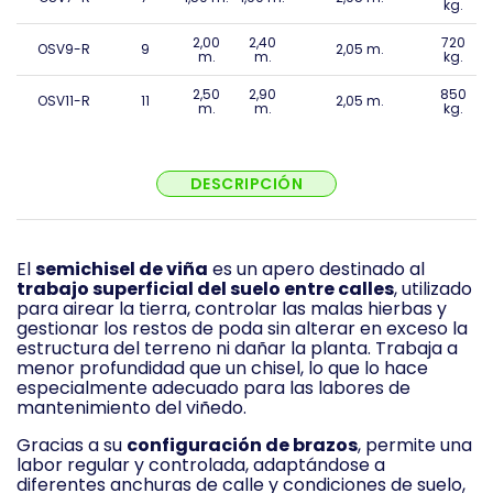
kg.
2,00
2,40
720
OSV9-R
9
2,05 m.
m.
m.
kg.
2,50
2,90
850
OSV11-R
11
2,05 m.
m.
m.
kg.
DESCRIPCIÓN
El
semichisel de viña
es un apero destinado al
trabajo superficial del suelo entre calles
, utilizado
para airear la tierra, controlar las malas hierbas y
gestionar los restos de poda sin alterar en exceso la
estructura del terreno ni dañar la planta. Trabaja a
menor profundidad que un chisel, lo que lo hace
especialmente adecuado para las labores de
mantenimiento del viñedo.
Gracias a su
configuración de brazos
, permite una
labor regular y controlada, adaptándose a
diferentes anchuras de calle y condiciones de suelo,