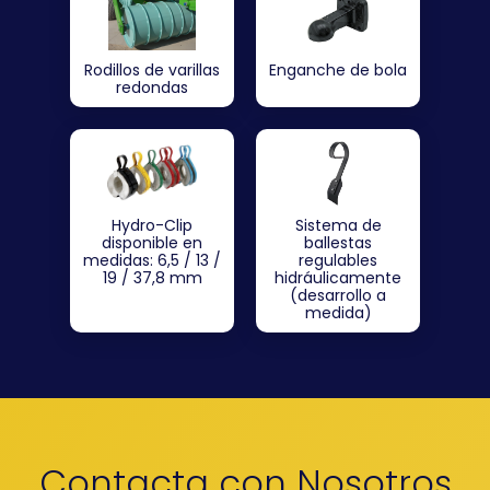
Rodillos de varillas
Enganche de bola
redondas
Hydro-Clip
Sistema de
disponible en
ballestas
medidas: 6,5 / 13 /
regulables
19 / 37,8 mm
hidráulicamente
(desarrollo a
medida)
Contacta con Nosotros