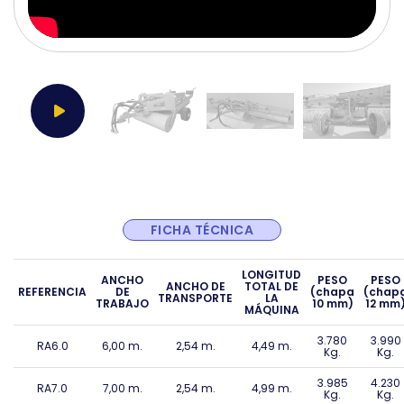
FICHA TÉCNICA
LONGITUD
ANCHO
PESO
PESO
ANCHO DE
TOTAL DE
REFERENCIA
DE
(chapa
(chap
TRANSPORTE
LA
TRABAJO
10 mm)
12 mm
MÁQUINA
3.780
3.990
RA6.0
6,00 m.
2,54 m.
4,49 m.
Kg.
Kg.
3.985
4.230
RA7.0
7,00 m.
2,54 m.
4,99 m.
Kg.
Kg.