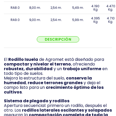
4.190
4.470
RA8.0
8,00 m.
2,54 m.
5,49 m.
Kg
Kg.
4.395
4.710
RA9.0
9,00 m.
2,54 m.
5,99 m.
Kg
Kg.
DESCRIPCIÓN
El
Rodillo Isuela
de Agromet está diseñado para
compactar y nivelar el terreno
, ofreciendo
robustez, durabilidad
y un
trabajo uniforme
en
todo tipo de suelos.
Mejora la estructura del suelo,
conserva la
humedad
,
reduce terrones grandes
y deja el
campo listo para un
crecimiento óptimo de los
cultivos
.
Sistema de plegado y rodillos
Apertura secuencial: primero un rodillo, después el
otro. Los
rodillos laterales oscilantes y solapados
aseguran la
compactación completa de toda la