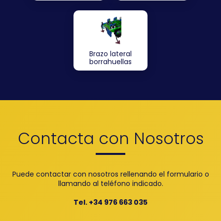
Brazo lateral
borrahuellas
Contacta con Nosotros
Puede contactar con nosotros rellenando el formulario o
llamando al teléfono indicado.
Tel. +34 976 663 035