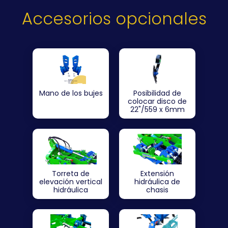
Accesorios opcionales
Mano de los bujes
Posibilidad de
colocar disco de
22"/559 x 6mm
Torreta de
Extensión
elevación vertical
hidráulica de
hidráulica
chasis