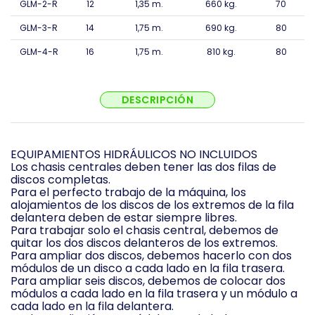
GLM-2-R
12
1,35 m.
660 kg.
70
GLM-3-R
14
1,75 m.
690 kg.
80
GLM-4-R
16
1,75 m.
810 kg.
80
DESCRIPCIÓN
EQUIPAMIENTOS HIDRÁULICOS NO INCLUIDOS
Los chasis centrales deben tener las dos filas de
discos completas.
Para el perfecto trabajo de la máquina, los
alojamientos de los discos de los extremos de la fila
delantera deben de estar siempre libres.
Para trabajar solo el chasis central, debemos de
quitar los dos discos delanteros de los extremos.
Para ampliar dos discos, debemos hacerlo con dos
módulos de un disco a cada lado en la fila trasera.
Para ampliar seis discos, debemos de colocar dos
módulos a cada lado en la fila trasera y un módulo a
cada lado en la fila delantera.