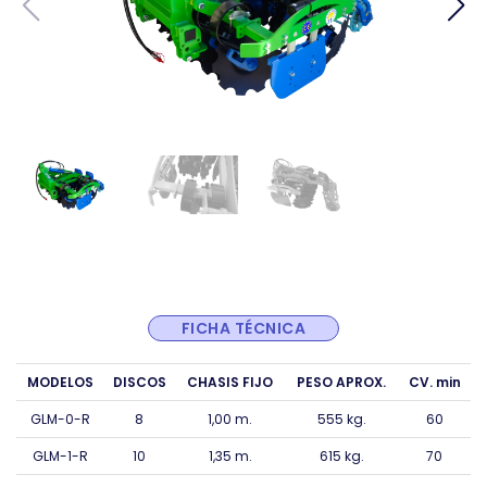
FICHA TÉCNICA
MODELOS
DISCOS
CHASIS FIJO
PESO APROX.
CV. min
GLM-0-R
8
1,00 m.
555 kg.
60
GLM-1-R
10
1,35 m.
615 kg.
70