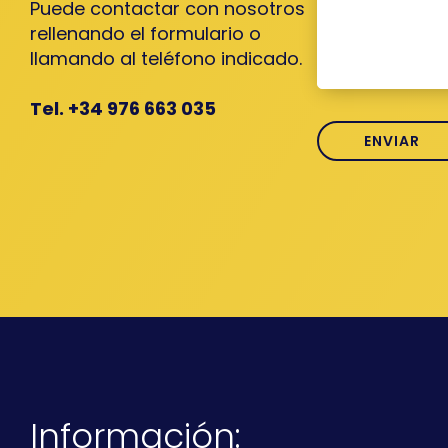
Puede contactar con nosotros
rellenando el formulario o
llamando al teléfono indicado.
Tel. +34 976 663 035
Información: