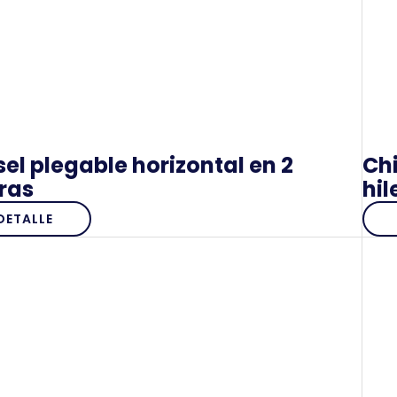
sel plegable horizontal en 2
Chi
eras
hil
DETALLE