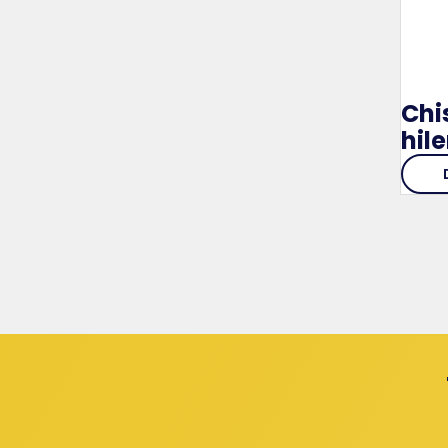
Chi
hil